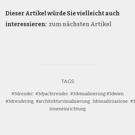
Dieser Artikel würde Sie vielleicht auch
interessieren:
zum nächsten Artikel
TAGS
#3drender
,
#3dyachtrender
,
#3dvisualisierung #3dwien
#3drendering
,
#architekturvisualisierung
,
3dvisualizzazione
,
#
Inneneinrichtung