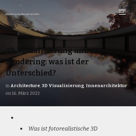
TOGG
elenarurua.designstudio
3D Visualisierung und 3D
Rendering: was ist der
Unterschied?
in
Architecture
,
3D Visualisierung
,
Innenarchitektur
on
16. März 2022
Was ist fotorealistische 3D