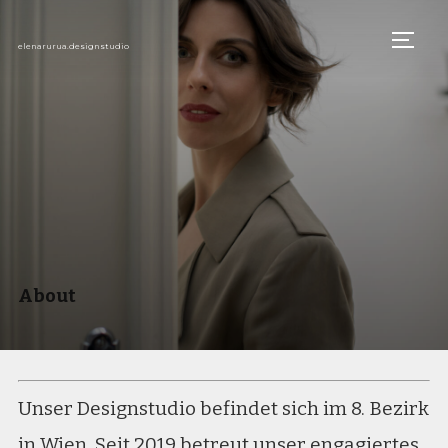
TOGG
elenarurua.designstudio
About
Unser Designstudio befindet sich im 8. Bezirk
in Wien. Seit 2019 betreut unser engagiertes