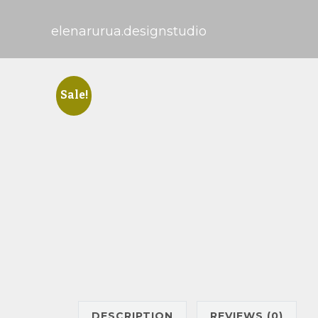
elenarurua.designstudio
Sale!
DESCRIPTION
REVIEWS (0)