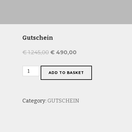
Gutschein
Original
Current
€
1.245,00
€
490,00
price
price
Gutschein
was:
is:
ADD TO BASKET
quantity
€ 1.245,00.
€ 490,00.
Category:
GUTSCHEIN