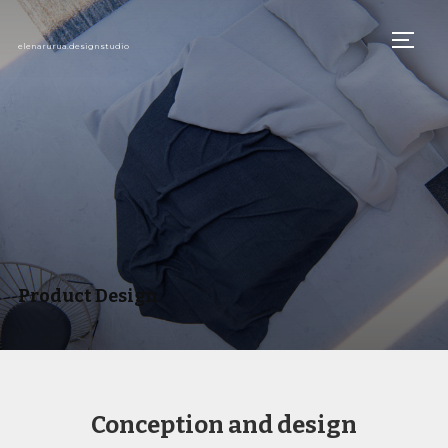
TOGG
elenarurua.designstudio
Product Design
Conception and design