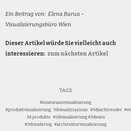
Ein Beitrag von: Elena Rurua –
Visualisierungsbüro Wien
Dieser Artikel würde Sie vielleicht auch
interessieren:
zum nächsten Artikel
TAGS
#innenraumvisualisierung
#produktvisualisierung
,
3dvisualizzazione
,
#3dyachtrender
,
#vi
3d produkte
,
#3dvisualisierung #3dwien
#3drendering
,
#architekturvisualisierung