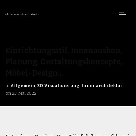
TOGG
elenarurua.designstudio
Einrichtungsstil, Innenausbau,
Planung, Gestaltungskonzepte,
Möbel-Design…
in
Allgemein
,
3D Visualisierung
,
Innenarchitektur
on
23. Mai 2022