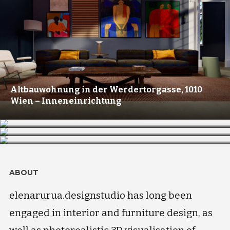
Altbauwohnung in der Werdertorgasse, 1010
Wien – Inneneinrichtung
Altbauwohnung Wien – Innenarchitektur
Innenraumgestaltung und 3d Visualisierung –
Dachgeschosswohnung – 15. Bezirk Wien
Götzendorf
ABOUT
elenarurua.designstudio has long been
engaged in interior and furniture design, as