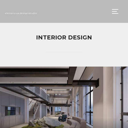
TOGG
elenarurua.designstudio
INTERIOR DESIGN